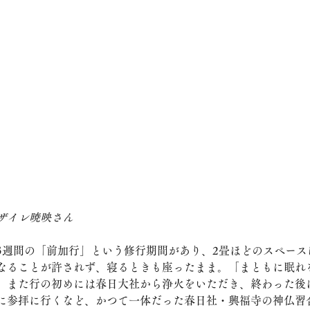
ザイレ暁映さん
3週間の「前加行」という修行期間があり、2畳ほどのスペース
なることが許されず、寝るときも座ったまま。「まともに眠れ
。また行の初めには春日大社から浄火をいただき、終わった後
に参拝に行くなど、かつて一体だった春日社・興福寺の神仏習