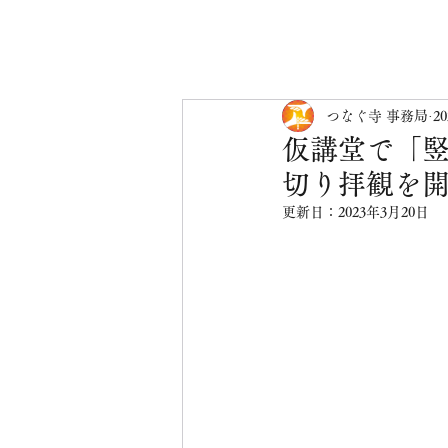
つなぐ寺 事務局
2
仮講堂で「
切り拝観を
更新日：
2023年3月20日