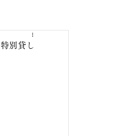
つなぐ寺とは
僧侶紹介
動画館
・特別貸し