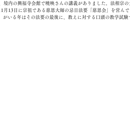
ら、境内の興福寺会館で暁映さんの講義がありました。法相宗の
11月13日に宗祖である慈恩大師の忌日法要「慈恩会」を営ん
」がいる年はその法要の最後に、教えに対する口頭の教学試験