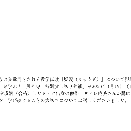
ちの登竜門とされる教学試験「竪義（りゅうぎ）」について現
を学ぶ！　興福寺　特別貸し切り拝観」を2023年3月19日
試験を成満（合格）したドイツ出身の僧侶、ザイレ暁映さんが講
や、学び続けることの大切さについてお話しくださいました。