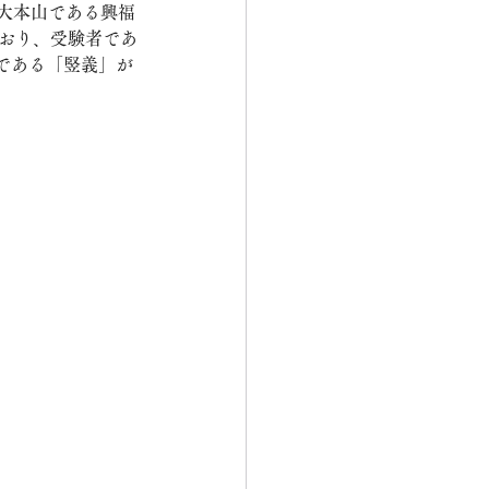
大本山である興福
でおり、受験者であ
である「竪義」が