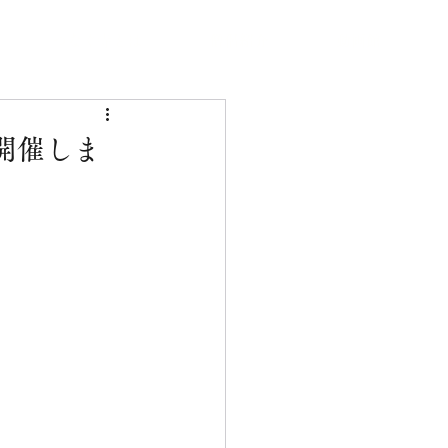
つなぐ寺とは
僧侶紹介
動画館
開催しま