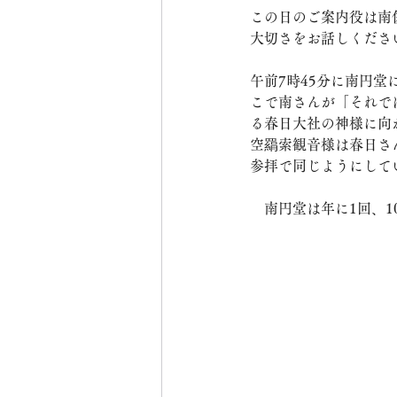
この日のご案内役は南
大切さをお話しくださ
午前7時45分に南円
こで南さんが「それで
る春日大社の神様に向
空羂索観音様は春日さ
参拝で同じようにして
　南円堂は年に1回、