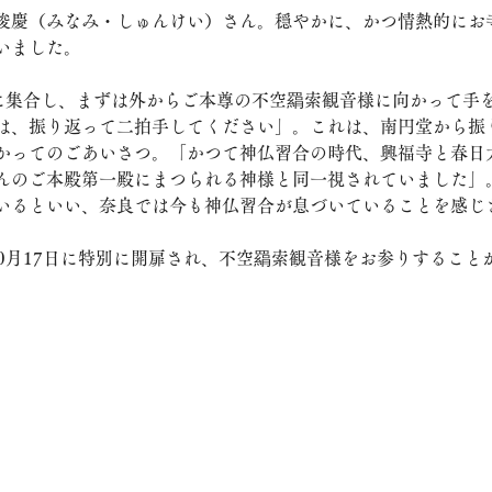
俊慶（みなみ・しゅんけい）さん。穏やかに、かつ情熱的にお
いました。
堂に集合し、まずは外からご本尊の不空羂索観音様に向かって手
は、振り返って二拍手してください」。これは、南円堂から振
かってのごあいさつ。「かつて神仏習合の時代、興福寺と春日
んのご本殿第一殿にまつられる神様と同一視されていました」
いるといい、奈良では今も神仏習合が息づいていることを感じ
10月17日に特別に開扉され、不空羂索観音様をお参りすること