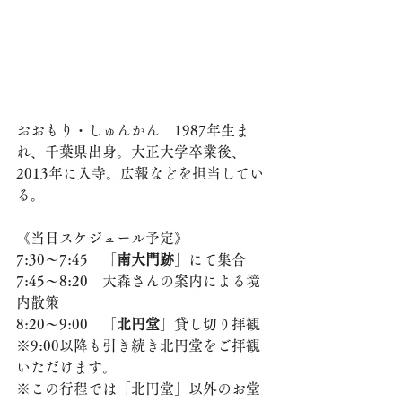
おおもり・しゅんかん　1987年生ま
れ、千葉県出身。大正大学卒業後、
2013年に入寺。広報などを担当してい
る。
《当日スケジュール予定》
7:30～7:45　「
南大門跡
」にて集合
7:45～8:20　大森さんの案内による境
内散策
8:20～9:00　「
北円堂
」貸し切り拝観
※9:00以降も引き続き北円堂をご拝観
いただけます。
※この行程では「北円堂」以外のお堂