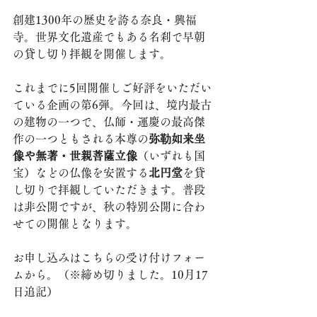
創建1300年の歴史を誇る奈良・興福
寺。世界文化遺産でもある名刹で早朝
の貸し切り拝観を開催します。
これまでに5回開催しご好評をいただい
ている企画の第6弾。今回は、境内最古
の建物の一つで、仏師・運慶の最高傑
作の一つともされる本尊の
弥勒如来坐
像や無著・世親菩薩立像
（いずれも国
宝）などの仏像を安置する
北円堂
を貸
し切りで拝観していただきます。普段
は非公開ですが、秋の特別公開に合わ
せての開催となります。
お申し込みはこちらの受け付けフォー
ムから。（※締め切りました。10月17
日追記）