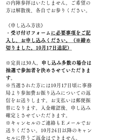
の内陣参拝はいたしません。ご希望の
方は解散後、各自でお参りください。
《申し込み方法》
・
受け付けフォーム
に必要事項をご記
入し、お申し込みください。（※締め
切りました。10月17日追記）
※定員は30人。
申し込み多数の場合は
抽選で参加者を決めさせていただきま
す
。
※当選された方には10月17日頃に事務
局より参加費お振り込みについての返
信をお送りします。お支払いは郵便振
替になります。入金確認後、申し込み
確定とさせていただきます。
※キャンセルのご連絡もＥメールでお
送りください。10月24日以降のキャン
セルに伴うご返金はできません。