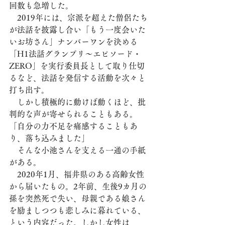
回数も急増した。
　2019年には、宗派を超えた僧侶たち
が法話を披露し合い「もう一度会いた
いお坊さん」ナンバーワンを決める
「H1法話グランプリ～エピソード・
ZERO」を実行委員長として取り仕切
るなど、法話を発信する活動を次々と
打ち出す。
　しかし積極的に動けば動くほど、批
判的な声が寄せられることもある。
「自分の力不足を痛感することもあ
り、落ち込みました」
　そんな小池さんを支える一通の手紙
がある。
　2020年1月、福井県のある高齢女性
から届いたもの。2年前、生後9カ月の
孫を突然死で失い、母親である娘さん
を励ましつつも悲しみに暮れている、
という内容だった。しかし女性は