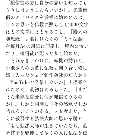
「檀信徒の方に自分の思いを知っても
らうにはどうしたらいいか」。先輩僧
侶のアドバイスを参考に始めたのは、
日々の思いを仏教に照らして2000文字
ほどの文章にまとめること。「陽人の
随想録」と名付けたその「ミニ法話」
を毎月A4の用紙に印刷し、境内に置い
たり、檀信徒に配ったりし始めた。
　それをきっかけに、転機が訪れた。
小池さんの真摯に仏教と向き合う姿に
感じ入ったウェブ制作会社の知人から
「YouTubeで発信しないか」と提案さ
れたのだ。最初はためらった。「まだ
まだ未熟な自分に何が発信できるの
か」。しかし同時に「今の感覚でしか
語れないことがある」とも考えた。さ
らに敬慕する弘法大師に思いを馳せ
「もし弘法大師が生きていたなら、最
新技術を駆使して多くの人に仏法を伝