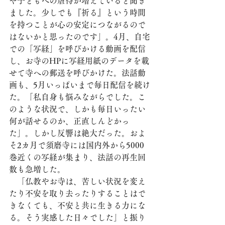
や子どもへの虐待が増えていると聞き
ました。少しでも『祈る』という時間
を持つことが心の安定につながるので
はないかと思ったのです」。4月、自宅
での「写経」を呼びかける動画を配信
し、お寺のHPに写経用紙のデータを載
せて寺への郵送を呼びかけた。法話動
画も、5月いっぱいまで毎日配信を続け
た。「私自身も悩みながらでした。こ
のような状況で、しかも毎日いったい
何が話せるのか、正直しんどかっ
た」。しかし反響は絶大だった。およ
そ2カ月で須磨寺には国内外から5000
巻近くの写経が集まり、法話の再生回
数も急増した。
　「仏教やお寺は、苦しい状況を変え
たり不安を取り去ったりすることはで
きなくても、不安と共に生きる力にな
る。そう実感した日々でした」と振り