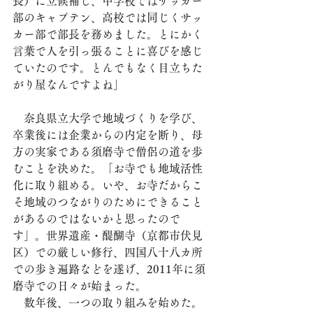
長）に立候補し、中学校ではサッカー
部のキャプテン、高校では同じくサッ
カー部で部長を務めました。とにかく
言葉で人を引っ張ることに喜びを感じ
ていたのです。とんでもなく目立ちた
がり屋なんですよね」
　奈良県立大学で地域づくりを学び、
卒業後には企業からの内定を断り、母
方の実家である須磨寺で僧侶の道を歩
むことを決めた。「お寺でも地域活性
化に取り組める。いや、お寺だからこ
そ地域のつながりのためにできること
があるのではないかと思ったので
す」。世界遺産・醍醐寺（京都市伏見
区）での厳しい修行、四国八十八カ所
での歩き遍路などを遂げ、2011年に須
磨寺での日々が始まった。
　数年後、一つの取り組みを始めた。